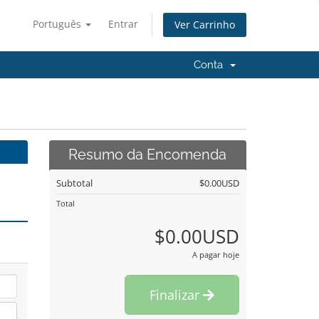
Português
Entrar
Ver Carrinho
Conta
Resumo da Encomenda
Subtotal
$0.00USD
Total
$0.00USD
A pagar hoje
Finalizar