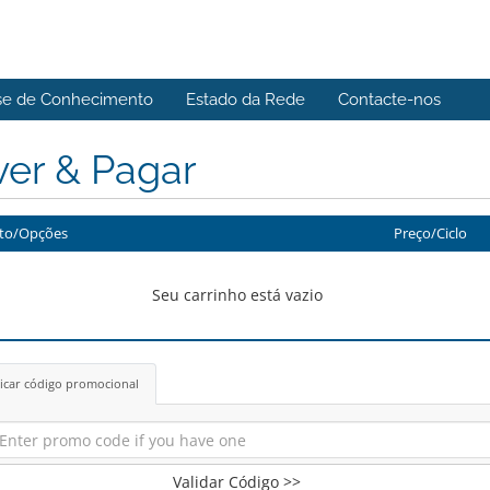
se de Conhecimento
Estado da Rede
Contacte-nos
ver & Pagar
to/Opções
Preço/Ciclo
Seu carrinho está vazio
icar código promocional
Validar Código >>