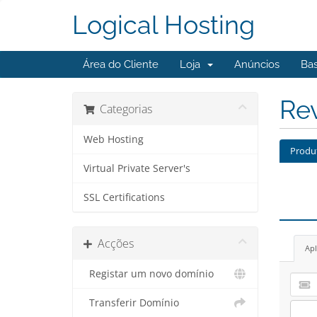
Logical Hosting
Área do Cliente
Loja
Anúncios
Ba
Re
Categorias
Web Hosting
Produ
Virtual Private Server's
SSL Certifications
Acções
Apl
Registar um novo domínio
Transferir Domínio