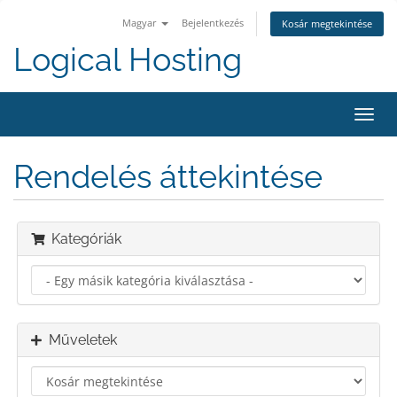
Magyar
Bejelentkezés
Kosár megtekintése
Logical Hosting
Váltá
a
navig
Rendelés áttekintése
Kategóriák
Műveletek