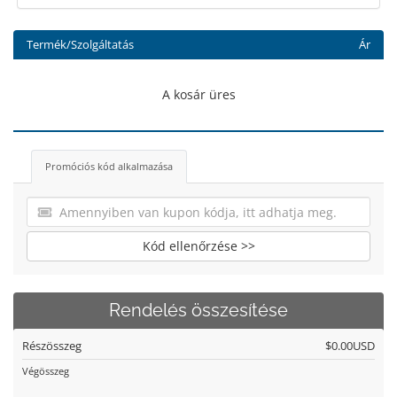
Termék/Szolgáltatás
Ár
A kosár üres
Promóciós kód alkalmazása
Kód ellenőrzése >>
Rendelés összesítése
Részösszeg
$0.00USD
Végösszeg