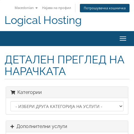
Macedonian
Најава на профил
Потрошувачка кошничка
Logical Hosting
Toggl
navig
ДЕТАЛЕН ПРЕГЛЕД НА
НАРАЧКАТА
Категории
Дополнителни услуги