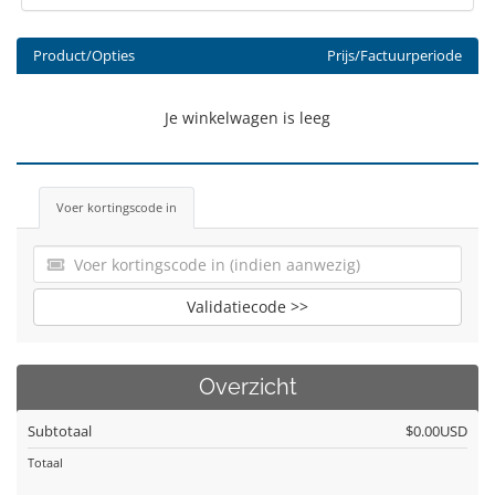
Product/Opties
Prijs/Factuurperiode
Je winkelwagen is leeg
Voer kortingscode in
Validatiecode >>
Overzicht
Subtotaal
$0.00USD
Totaal