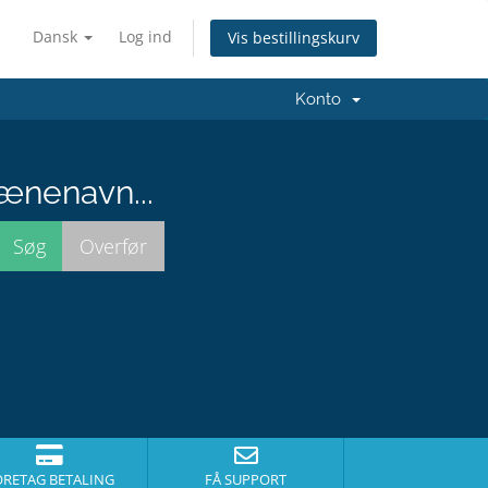
Dansk
Log ind
Vis bestillingskurv
Konto
ænenavn...
ORETAG BETALING
FÅ SUPPORT