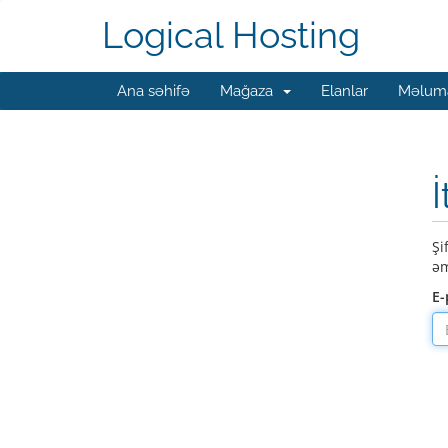
Logical Hosting
Ana səhifə
Mağaza
Elanlar
Məluma
İ
Şi
əm
E-