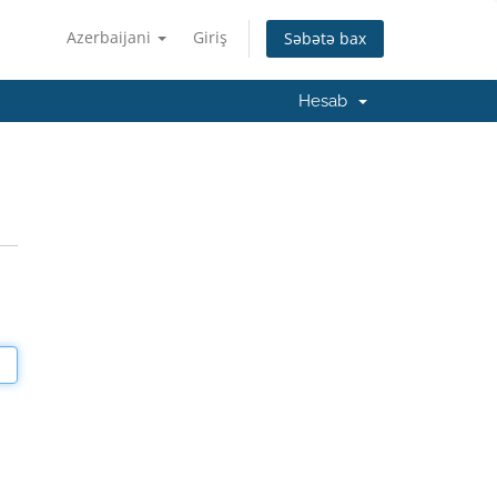
Azerbaijani
Giriş
Səbətə bax
Hesab