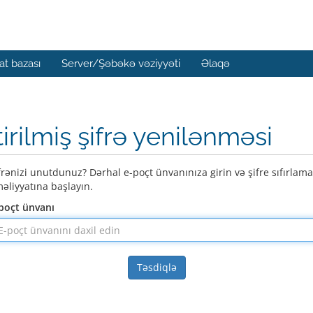
t bazası
Server/Şəbəkə vəziyyəti
Əlaqə
tirilmiş şifrə yenilənməsi
frənizi unutdunuz? Dərhal e-poçt ünvanınıza girin və şifre sıfırlama
əliyyatına başlayın.
poçt ünvanı
Təsdiqlə