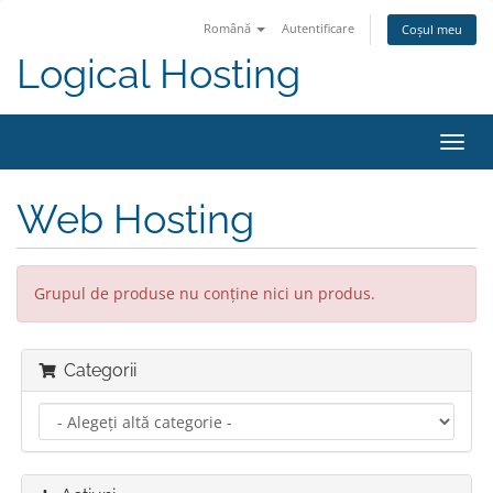
Română
Autentificare
Coșul meu
Logical Hosting
Navi
Toggl
Web Hosting
Grupul de produse nu conține nici un produs.
Categorii