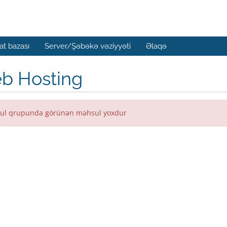
t bazası
Server/Şəbəkə vəziyyəti
Əlaqə
b Hosting
ul qrupunda görünən məhsul yoxdur