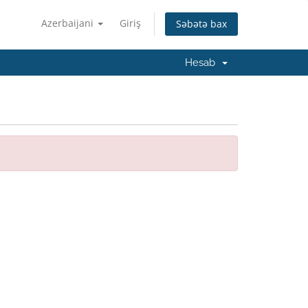
Azerbaijani
Giriş
Səbətə bax
Hesab