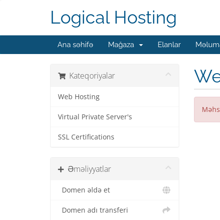
Logical Hosting
Ana səhifə
Mağaza
Elanlar
Məluma
We
Kateqoriyalar
Web Hosting
Məhs
Virtual Private Server's
SSL Certifications
Əməliyyatlar
Domen əldə et
Domen adı transferi